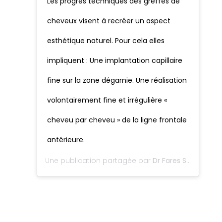
Les progrès techniques des greffes de
cheveux visent à recréer un aspect
esthétique naturel. Pour cela elles
impliquent : Une implantation capillaire
fine sur la zone dégarnie. Une réalisation
volontairement fine et irrégulière «
cheveu par cheveu » de la ligne frontale
antérieure.
Une publication partagée par
Dr Fares Seffen
(@dr